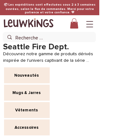
📦 Les expéditions sont effectuées sous 2 à 3 semaines
ouvrées, selon le flux de commandes. Merci pour votre
patience et votre confiance. 💛
Seattle Fire Dept.
Découvrez notre gamme de produits dérivés 
inspirée de l'univers captivant de la série 
"Station 19" et plongez dans l'action et 
l'adrénaline de cette série dramatique 
Nouveautés
palpitante.​​

Mugs & Jarres
Note : Bien que nos produits soient inspirés 
Vêtements
par l'univers de "Station 19", ils sont créés de 
manière indépendante et ne sont pas affiliés 
à la série ou à ses créateurs. Nous veillons à 
Accessoires
respecter les droits d'auteur et ne 
reproduisons pas de contenu protégé de 