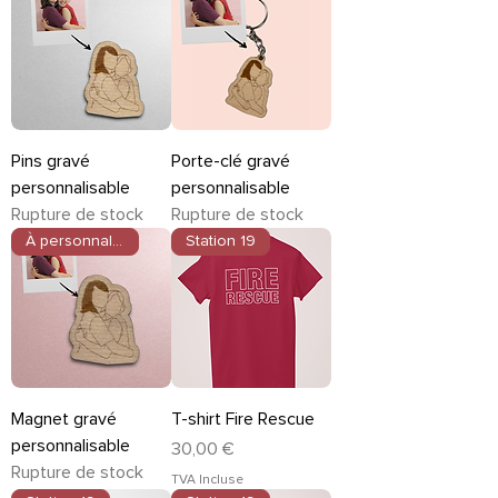
Pins gravé
Porte-clé gravé
personnalisable
personnalisable
Rupture de stock
Rupture de stock
À personnaliser
Station 19
Magnet gravé
T-shirt Fire Rescue
personnalisable
Prix
30,00 €
Rupture de stock
TVA Incluse