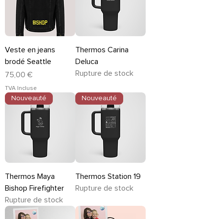
Veste en jeans
Thermos Carina
brodé Seattle
Deluca
Rupture de stock
Prix
75,00 €
TVA Incluse
Nouveauté
Nouveauté
Thermos Maya
Thermos Station 19
Bishop Firefighter
Rupture de stock
Rupture de stock