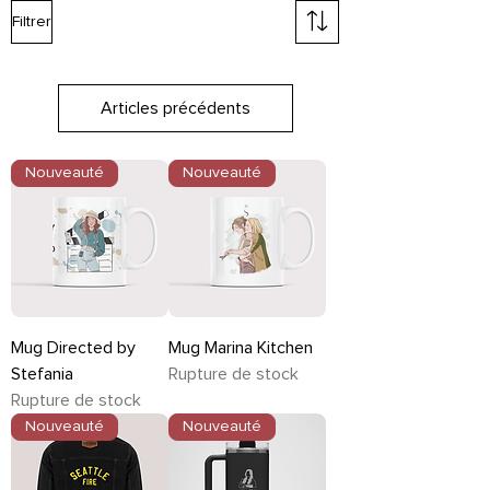
Filtrer
manière significative.
Articles précédents
Nouveauté
Nouveauté
Mug Directed by
Mug Marina Kitchen
Stefania
Rupture de stock
Rupture de stock
Nouveauté
Nouveauté