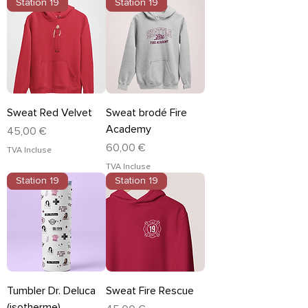
Station 19
Station 19
Sweat Red Velvet
Sweat brodé Fire
Academy
Prix
45,00 €
Prix
60,00 €
TVA Incluse
TVA Incluse
Station 19
Station 19
Tumbler Dr. Deluca
Sweat Fire Rescue
(isotherme)