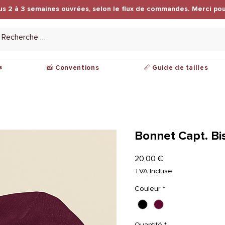
us 2 à 3 semaines ouvrées, selon le flux de commandes. Merci pou
s
📸 Conventions
📏 Guide de tailles
Bonnet Capt. B
Prix
20,00 €
TVA Incluse
Couleur
*
Quantité
*