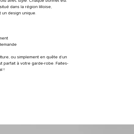
froid avec style. Chaque bonnet est
tué dans la région lilloise,
t un design unique.
ement
a demande
lture, ou simplement en quête d’un
 parfait à votre garde-robe. Faites-
l !