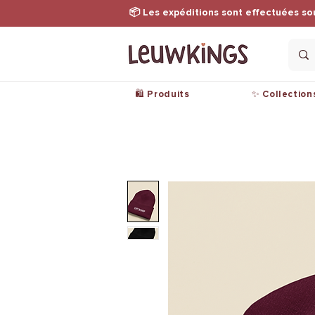
📦 Les expéditions sont effectuées so
🛍️ Produits
✨ Collection