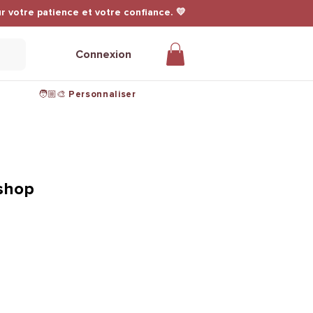
r votre patience et votre confiance. 💛
Connexion
🧑🏼‍🎨 Personnaliser
ishop