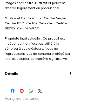
images sont à titre illustratif et peuvent
différer légèrement du produit final.
Qualité et Certifications : Certifié Vegan.
Certifié BSCI. Certifié Oeko-Tex. Certifié
SEDEX. Certifié WRAP.
Propriété Intellectuelle : Ce produit est
indépendant et n'est pas affilié à la
série ou à ses créateurs. Nous ne
reproduisons pas de contenu protégé par
le droit d'auteur de manière significative.
Détails
TAILLE
: Manches courtes
STYLE
: Encolure ronde
Composition
: Coton 100% - grammage 190
Instructions d'entretien
: Laver à 30 °C et à
Voir guide des tailles
l'envers (motif vers l'intérieur). Repasser à
l'envers ou avec du papier cuisson pour