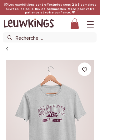
📦 Les expéditions sont effectuées sous 2 à 3 semaines
ouvrées, selon le flux de commandes. Merci pour votre
patience et votre confiance. 💛