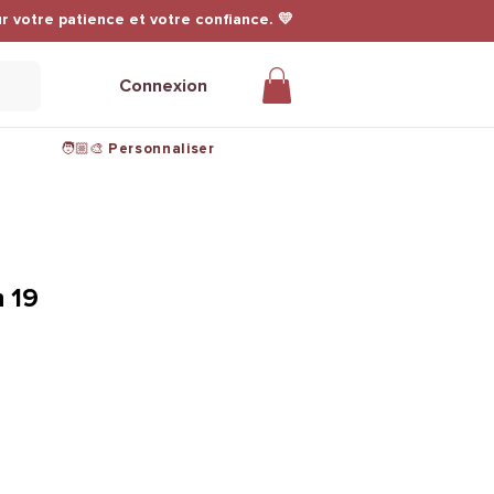
r votre patience et votre confiance. 💛
Connexion
🧑🏼‍🎨 Personnaliser
 19