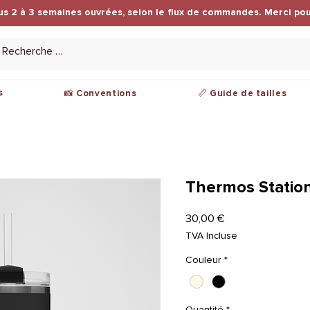
us 2 à 3 semaines ouvrées, selon le flux de commandes. Merci pou
s
📸 Conventions
📏 Guide de tailles
Thermos Station
Prix
30,00 €
TVA Incluse
Couleur
*
Quantité
*