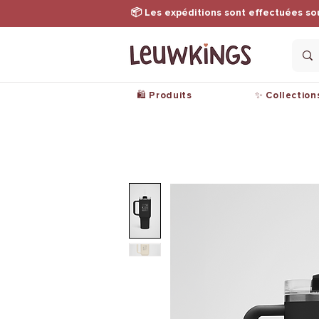
📦 Les expéditions sont effectuées so
🛍️ Produits
✨ Collection