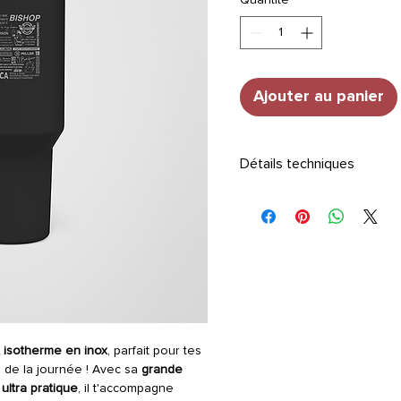
Ajouter au panier
Détails techniques
• Double paroi isotherme
• Capacité : 1,2 L
• Garde les boissons froid
heures
• Livré avec couvercle & pai
• Poignée intégrée pour un t
• Surface mate, facile à net
 isotherme en inox
, parfait pour tes
 de la journée ! Avec sa
grande
ultra pratique
, il t'accompagne