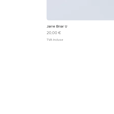
Jarre Briar U
Prix
20,00 €
TVA Incluse
Les produits
Ment
Vêtements
Condi
Accessoires
Polit
confi