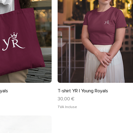
rçu rapide
Aperçu rapide
yals
T-shirt YR | Young Royals
Prix
30,00 €
TVA Incluse