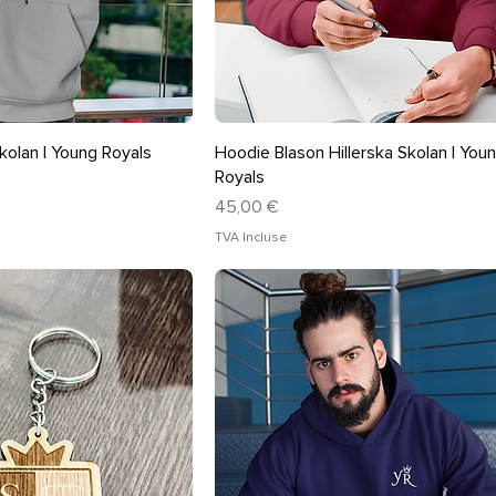
rçu rapide
Aperçu rapide
kolan | Young Royals
Hoodie Blason Hillerska Skolan | You
Royals
Prix
45,00 €
TVA Incluse