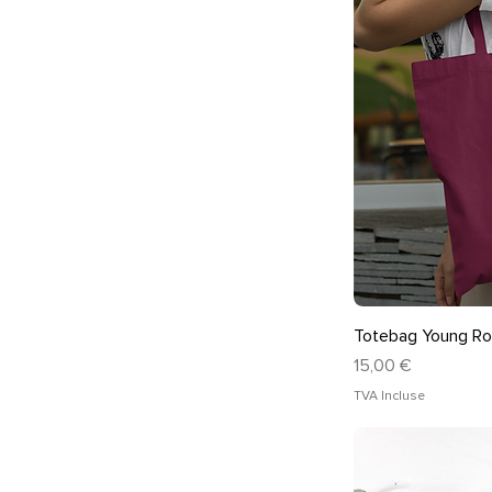
Ape
Totebag Young Ro
Prix
15,00 €
TVA Incluse