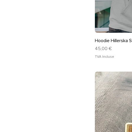
Ape
Hoodie Hillerska S
Prix
45,00 €
TVA Incluse