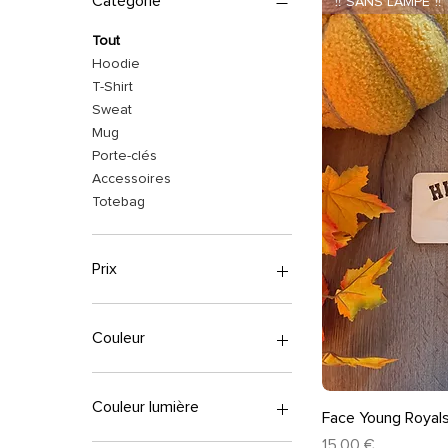
Catégorie
‼️ SANS LAMPE ‼️
Tout
Hoodie
T-Shirt
Sweat
Mug
Porte-clés
Accessoires
Totebag
Prix
6 €
45 €
Couleur
Couleur lumière
Ape
Face Young Royal
Prix
15,00 €
✨ Blanche chaude