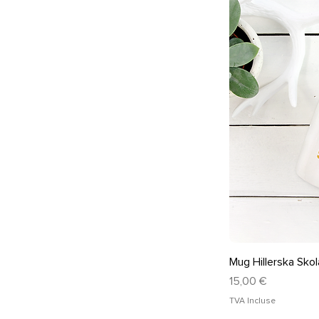
Ape
Mug Hillerska Skol
Prix
15,00 €
TVA Incluse