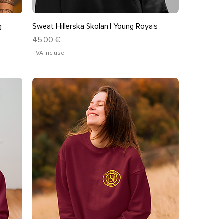
Aperçu rapide
g
Sweat Hillerska Skolan | Young Royals
Prix
45,00 €
TVA Incluse