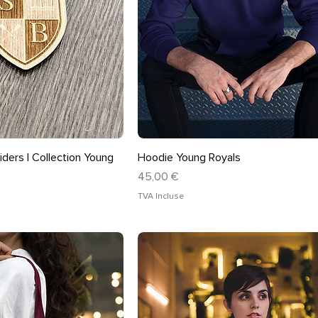
rçu rapide
Aperçu rapide
iders | Collection Young
Hoodie Young Royals
Prix
45,00 €
TVA Incluse