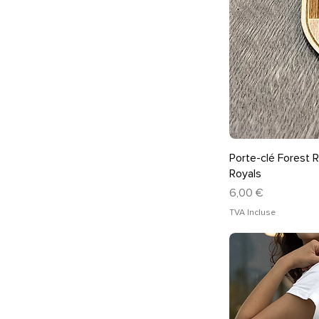
Ape
Porte-clé Forest R
Royals
Prix
6,00 €
TVA Incluse