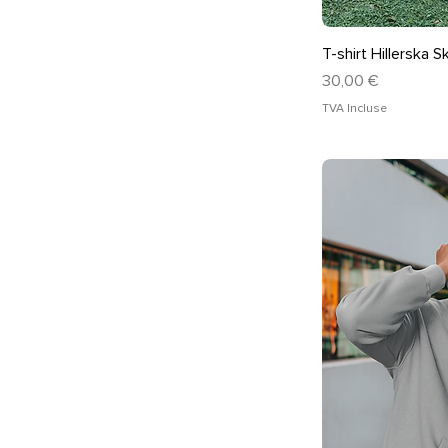
Ape
T-shirt Hillerska S
Prix
30,00 €
TVA Incluse