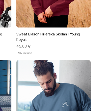
Aperçu rapide
ng
Sweat Blason Hillerska Skolan | Young
Royals
Prix
45,00 €
TVA Incluse