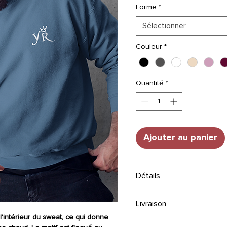
Forme
*
Sélectionner
Couleur
*
Quantité
*
Ajouter au panier
Détails
TAILLE
: Sweat-shirt col ro
Livraison
de propreté. Coupe élégant
STYLE
: Encolure ronde. Co
'intérieur du sweat, ce qui donne
3 à 5 semaines.
Composition
: Coton 80% - 