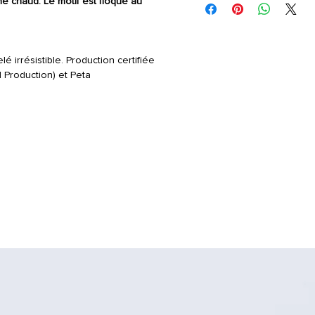
e chaud. Le motif est floqué au
Instructions d'entretien
: Lav
ne pas sécher à la machine,
à température moyenne, net
é irrésistible. Production certifiée
Production) et Peta