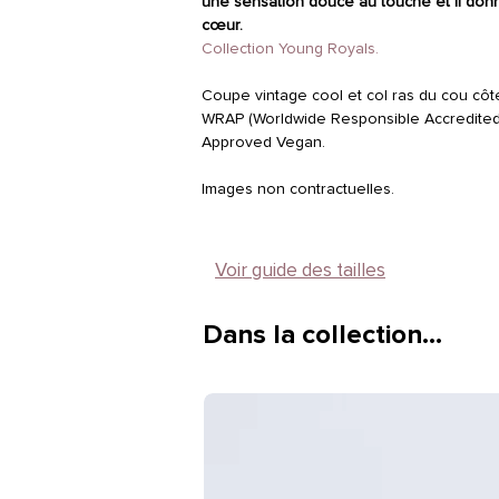
une sensation douce au touché et il donn
cœur.
Collection Young Royals.
Coupe vintage cool et col ras du cou côtel
WRAP (Worldwide Responsible Accredited 
Approved Vegan.
Images non contractuelles.
Voir guide des tailles
Dans la collection…