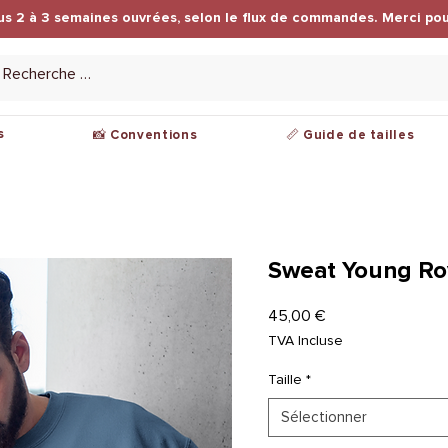
us 2 à 3 semaines ouvrées, selon le flux de commandes. Merci pou
s
📸 Conventions
📏 Guide de tailles
Sweat Young Ro
Prix
45,00 €
TVA Incluse
Taille
*
Sélectionner