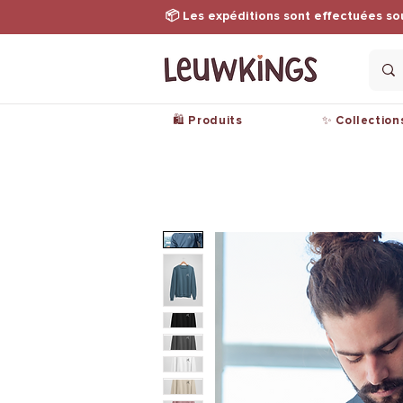
📦 Les expéditions sont effectuées so
🛍️ Produits
✨ Collection