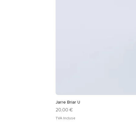
Jarre Briar U
Prix
20,00 €
TVA Incluse