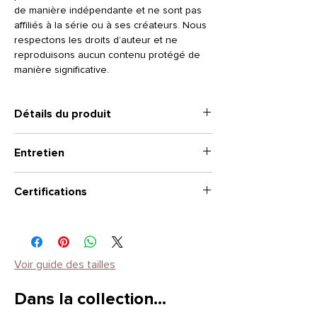
de manière indépendante et ne sont pas
affiliés à la série ou à ses créateurs. Nous
respectons les droits d’auteur et ne
reproduisons aucun contenu protégé de
manière significative.
Détails du produit
• Veste en denim classique, coupe droite
Entretien
unisexe
• Mélange 99% coton et 1% d'élasthane
🧼 Lavable en machine à 30°C
pour un confort optimal
Certifications
🚫 Pas d’eau de javel, ni de sèche-linge
• Fermeture par boutons
🧺 Repassage à fer froid
• Quatre poches pratiques à l’avant
Certifications :
✔️ Nettoyage à sec possible
• Dos ajustable pour une coupe sur-
✅ Vegan
mesure
✅ BSCI
• Poignets boutonnés
✅ Oeko-Tex
Voir guide des tailles
✅ SEDEX
Dans la collection…