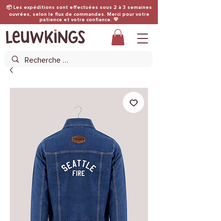
📦 Les expéditions sont effectuées sous 2 à 3 semaines
ouvrées, selon le flux de commandes. Merci pour votre
patience et votre confiance. 💛