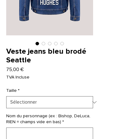
Veste jeans bleu brodé
Seattle
Prix
75,00 €
TVA Incluse
Taille
*
Nom du personnage (ex : Bishop, DeLuca,
RIEN = champs vide en bas)
*