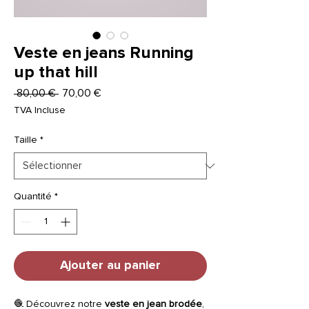
Veste en jeans Running
up that hill
Prix
Prix
 80,00 € 
70,00 €
original
promotionnel
TVA Incluse
Taille
*
Quantité
*
Ajouter au panier
🧶 Découvrez notre
veste en jean brodée
,