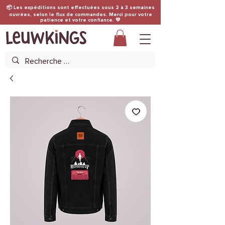
📦 Les expéditions sont effectuées sous 2 à 3 semaines
ouvrées, selon le flux de commandes. Merci pour votre
patience et votre confiance. 💛