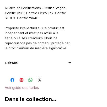
Qualité et Certifications : Certifié Vegan.
Certifié BSCI. Certifié Oeko-Tex. Certifié
SEDEX. Certifié WRAP.
Propriété Intellectuelle : Ce produit est
indépendant et n'est pas affilié à la
série ou à ses créateurs. Nous ne
reproduisons pas de contenu protégé par
le droit d'auteur de manière significative.
Détails
TAILLE
: Manches courtes
STYLE
: Encolure ronde
Composition
: Coton 100% - grammage 190
Instructions d'entretien
: Laver à 30 °C et à
Voir guide des tailles
l'envers (motif vers l'intérieur). Repasser à
l'envers ou avec du papier cuisson pour
Dans la collection…
protéger le motif. Ne pas blanchir, ne pas
passer au sèche linge.