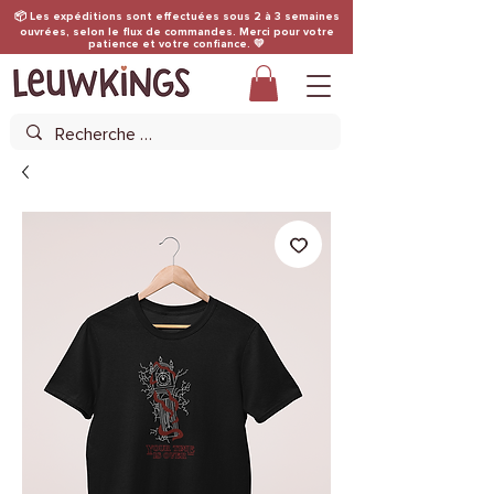
📦 Les expéditions sont effectuées sous 2 à 3 semaines
ouvrées, selon le flux de commandes. Merci pour votre
patience et votre confiance. 💛