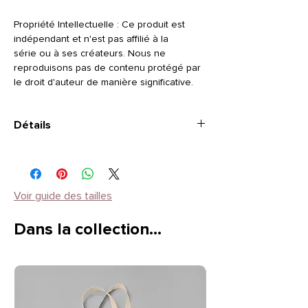
Propriété Intellectuelle : Ce produit est
indépendant et n'est pas affilié à la
série ou à ses créateurs. Nous ne
reproduisons pas de contenu protégé par
le droit d'auteur de manière significative.
Détails
TAILLE
: Manches courtes
STYLE
: Encolure ronde
Composition
: Coton 100% - grammage 190
Instructions d'entretien
: Laver à 30 °C et à
Voir guide des tailles
l'envers (motif vers l'intérieur). Repasser à
l'envers ou avec du papier cuisson pour
Dans la collection…
protéger le motif. Ne pas blanchir, ne pas
passer au sèche linge.