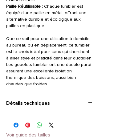
éclaboussures.
Paille Réutilisable :
Chaque tumbler est
équipé d'une paille en métal, offrant une
alternative durable et écologique aux
pailles en plastique.
Que ce soit pour une utilisation à domicile,
au bureau ou en déplacement, ce tumbler
est le choix idéal pour ceux qui cherchent
à allier style et praticité dans leur quotidien.
Les gobelets tumbler ont une double paroi
assurant une excellente isolation
thermique des boissons, aussi bien
chaudes que froides.
Détails techniques
Capacité
: 600 ml
Dimensions
: Ø 7,3 x 20,3 cm
Matériau
: Acier inoxydable, blanc
Couvercle
: Plastique transparent
Voir guide des tailles