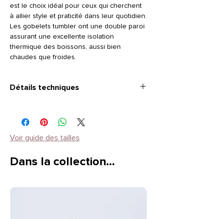
est le choix idéal pour ceux qui cherchent
à allier style et praticité dans leur quotidien.
Les gobelets tumbler ont une double paroi
assurant une excellente isolation
thermique des boissons, aussi bien
chaudes que froides.
Détails techniques
Capacité
: 600 ml
Dimensions
: Ø 7,3 x 20,3 cm
Matériau
: Acier inoxydable, blanc
Couvercle
: Plastique transparent
Voir guide des tailles
Paille
: Métal réutilisable
Dans la collection…