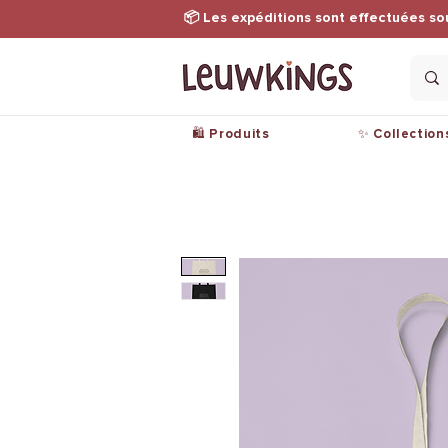
📦 Les expéditions sont effectuées so
🛍️ Produits
✨ Collection