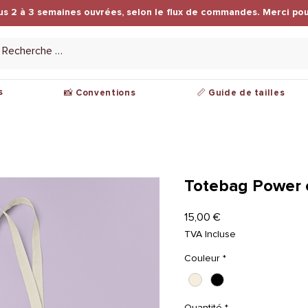
us 2 à 3 semaines ouvrées, selon le flux de commandes. Merci pou
s
📸 Conventions
📏 Guide de tailles
Totebag Power 
Prix
15,00 €
TVA Incluse
Couleur
*
Quantité
*