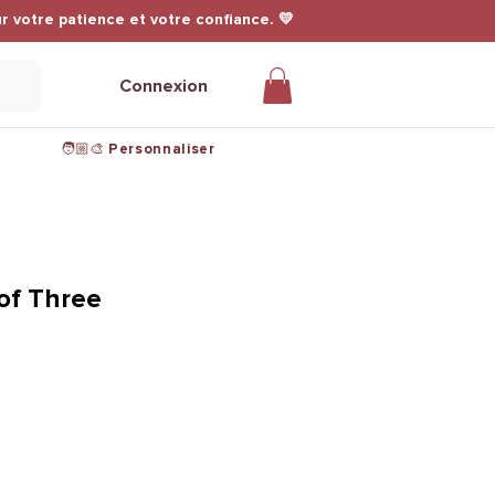
r votre patience et votre confiance. 💛
Connexion
🧑🏼‍🎨 Personnaliser
of Three