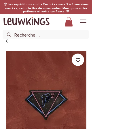
📦 Les expéditions sont effectuées sous 2 à 3 semaines
ouvrées, selon le flux de commandes. Merci pour votre
patience et votre confiance. 💛