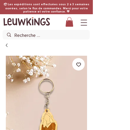
📦 Les expéditions sont effectuées sous 2 à 3 semaines
ouvrées, selon le flux de commandes. Merci pour votre
patience et votre confiance. 💛