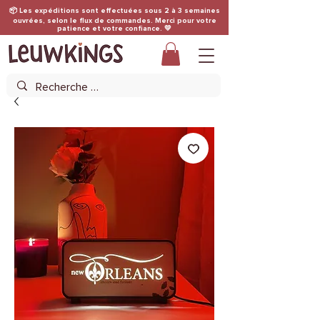
📦 Les expéditions sont effectuées sous 2 à 3 semaines
ouvrées, selon le flux de commandes. Merci pour votre
patience et votre confiance. 💛