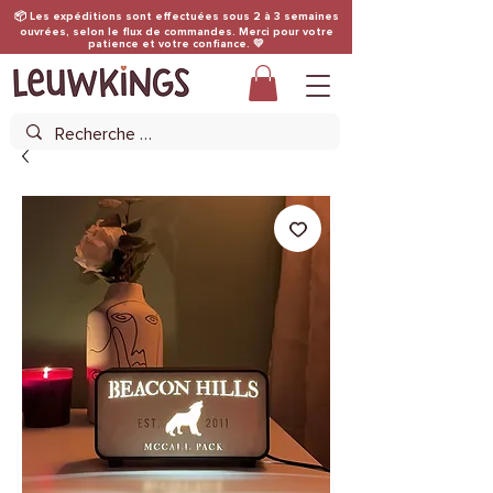
📦 Les expéditions sont effectuées sous 2 à 3 semaines
ouvrées, selon le flux de commandes. Merci pour votre
patience et votre confiance. 💛