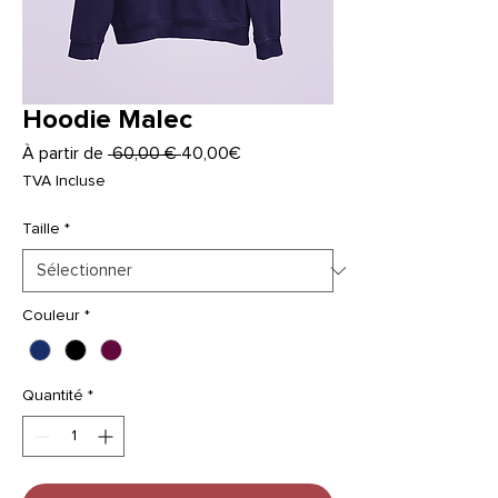
Hoodie Malec
Prix
Prix
À partir de
 60,00 € 
40,00€
original
promotionnel
TVA Incluse
Taille
*
Couleur
*
Quantité
*