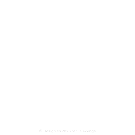
ions légales
Nous contacter
tions de ventes
Par mail :
contact@leuwkings.com
ique de
dentialité
Localisé en France, Lille
ments
isons
ties & retours
© Design en 2026 par Leuwkings