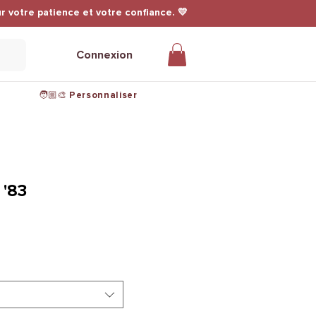
r votre patience et votre confiance. 💛
Connexion
🧑🏼‍🎨 Personnaliser
 '83