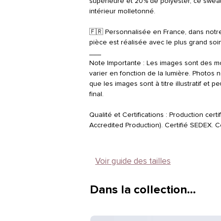
supérieure et 20% de polyester, ce sweat
intérieur molletonné.
🇫🇷 Personnalisée en France, dans notre 
pièce est réalisée avec le plus grand soi
___
Note Importante : Les images sont des m
varier en fonction de la lumière. Photos n
que les images sont à titre illustratif et 
final.
Qualité et Certifications : Production ce
Accredited Production). Certifié SEDEX. Ce
Voir guide des tailles
Dans la collection…