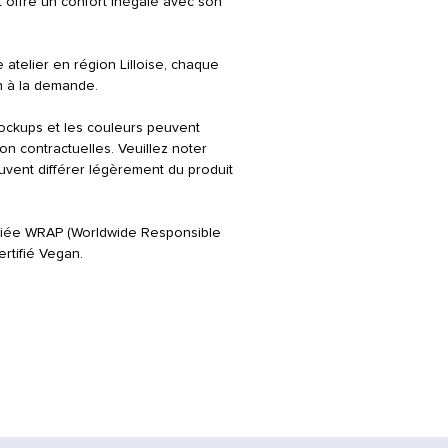
(motif vers l'intérieur). Rep
 offre un confort inégalé avec son
papier cuisson pour protéger
ne pas passer au sèche lin
atelier en région Lilloise, chaque
n à la demande.
ockups et les couleurs peuvent
on contractuelles. Veuillez noter
peuvent différer légèrement du produit
rtifiée WRAP (Worldwide Responsible
rtifié Vegan.