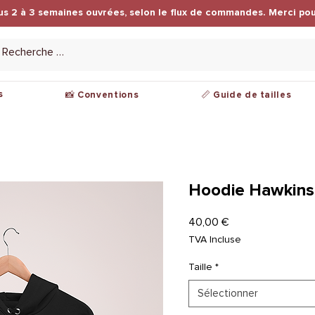
us 2 à 3 semaines ouvrées, selon le flux de commandes. Merci pou
s
📸 Conventions
📏 Guide de tailles
Hoodie Hawkins
Prix
40,00 €
TVA Incluse
Taille
*
Sélectionner