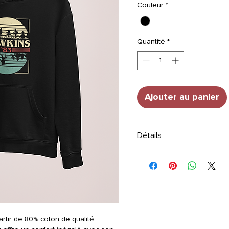
Couleur
*
Quantité
*
Ajouter au panier
Détails
TAILLE
: Hoodie. Bords de m
côtelés. Finitions à surpiq
côtelé pour plus de confort
STYLE
: Capuche à double é
de la même couleur.
Composition
: Coton 80% - 
Instructions d'entretien
: Lav
rtir de 80% coton de qualité