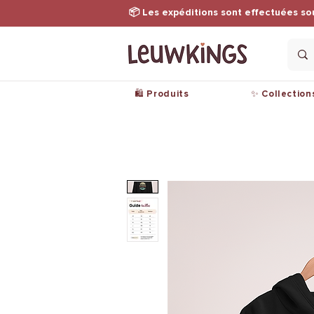
📦 Les expéditions sont effectuées so
🛍️ Produits
✨ Collection