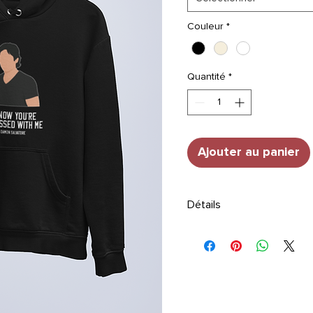
Couleur
*
Quantité
*
Ajouter au panier
Détails
TAILLE
: Hoodie. Bords de m
côtelés. Finitions à surpiq
côtelé pour plus de confort
STYLE
: Capuche à double é
de la même couleur. Coup
disponibles.