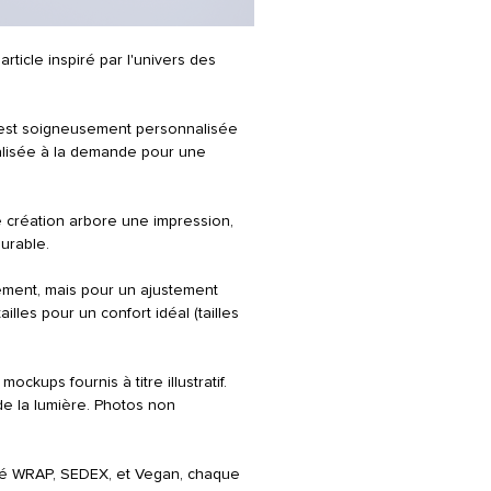
Composition
: Coton 80% - 
Instructions d'entretien
: Lav
(motif vers l'intérieur). Rep
rticle inspiré par l'univers des
papier cuisson pour protéger
ne pas passer au sèche lin
est soigneusement personnalisée
réalisée à la demande pour une
e création arbore une impression,
urable.
lement, mais pour un ajustement
lles pour un confort idéal (tailles
ockups fournis à titre illustratif.
de la lumière. Photos non
fié WRAP, SEDEX, et Vegan, chaque