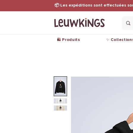
📦 Les expéditions sont effectuées so
🛍️ Produits
✨ Collection