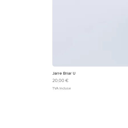
Jarre Briar U
Prix
20,00 €
TVA Incluse