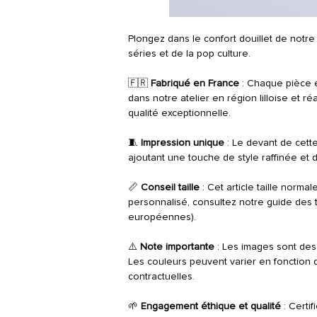
Plongez dans le confort douillet de notre a
séries et de la pop culture.
🇫🇷
Fabriqué en France
: Chaque pièce 
dans notre atelier en région lilloise et 
qualité exceptionnelle.
🧵
Impression unique
: Le devant de cett
ajoutant une touche de style raffinée et d
📏
Conseil taille
: Cet article taille norma
personnalisé, consultez notre guide des tai
européennes).
⚠️
Note importante
: Les images sont des m
Les couleurs peuvent varier en fonction 
contractuelles.
🌱
Engagement éthique et qualité
: Certi