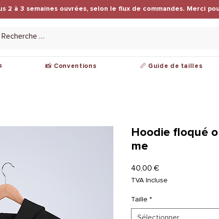
us 2 à 3 semaines ouvrées, selon le flux de commandes. Merci pou
s
📸 Conventions
📏 Guide de tailles
Hoodie floqué 
me
Prix
40,00 €
TVA Incluse
Taille
*
Sélectionner