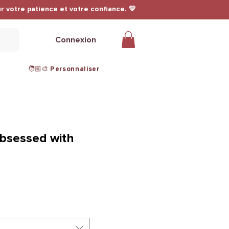
r votre patience et votre confiance. 💛
Connexion
🧑🏼‍🎨 Personnaliser
obsessed with