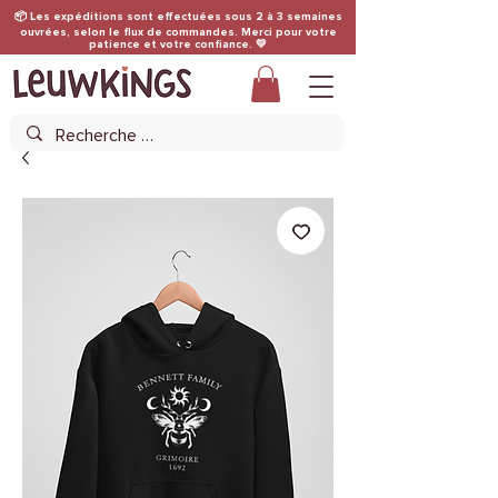
📦 Les expéditions sont effectuées sous 2 à 3 semaines
ouvrées, selon le flux de commandes. Merci pour votre
patience et votre confiance. 💛