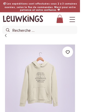
📦 Les expéditions sont effectuées sous 2 à 3 semaines
ouvrées, selon le flux de commandes. Merci pour votre
patience et votre confiance. 💛