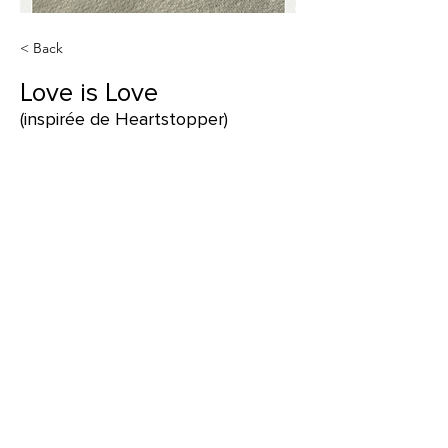
< Back
Love is Love
(inspirée de Heartstopper)
Les produits
Mentions légales
Vêtements
Conditions de ventes
Accessoires
Politique de confidentialité
Paiements
Les collections
Livraisons
Séries
Garanties & retours
Films
Autres
Nous contacter