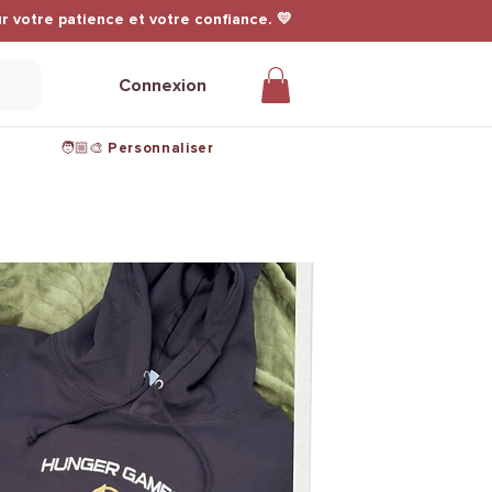
r votre patience et votre confiance. 💛
Connexion
🧑🏼‍🎨 Personnaliser