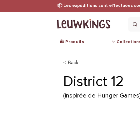
📦 Les expéditions sont effectuées so
🛍️ Produits
✨ Collection
< Back
District 12
(inspirée de Hunger Games