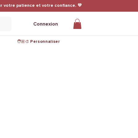
r votre patience et votre confiance. 💛
Connexion
🧑🏼‍🎨 Personnaliser
Nous suivre sur les réseaux
@leuwkings