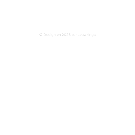
isons
ties & retours
© Design en 2026 par Leuwkings