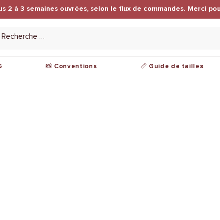
us 2 à 3 semaines ouvrées, selon le flux de commandes. Merci pou
s
📸 Conventions
📏 Guide de tailles
ions légales
Nous contacter
tions de ventes
Par mail :
contact@leuwkings.com
ique de
dentialité
Localisé en France, Lille
ments