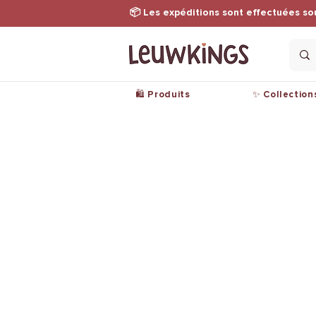
📦 Les expéditions sont effectuées so
🛍️ Produits
✨ Collection
Les produits
Ment
Vêtements
Condi
Accessoires
Polit
confi
Les collections
Paie