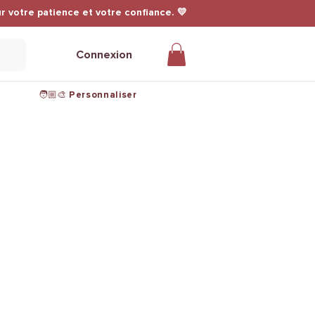
r votre patience et votre confiance. 💛
Connexion
🧑🏼‍🎨 Personnaliser
Nous suivre sur les réseaux
@leuwkings