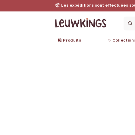
📦 Les expéditions sont effectuées so
🛍️ Produits
✨ Collection
Les produits
Ment
Vêtements
Condi
Accessoires
Polit
confi
Les collections
Paie