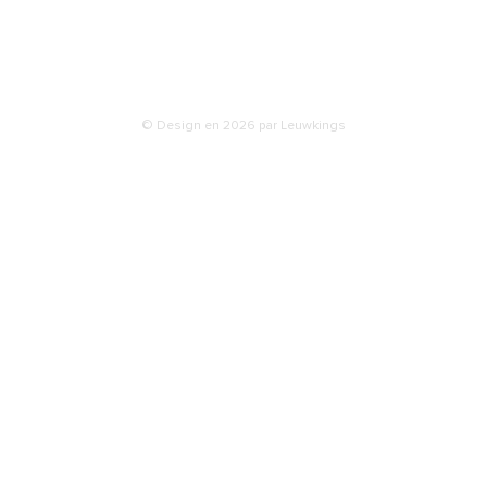
isons
ties & retours
© Design en 2026 par Leuwkings