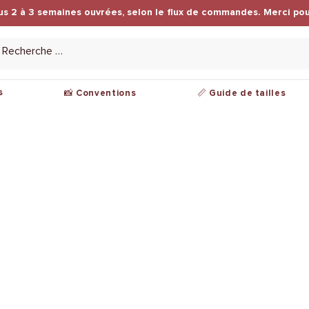
us 2 à 3 semaines ouvrées, selon le flux de commandes. Merci pou
s
📸 Conventions
📏 Guide de tailles
ions légales
Nous contacter
tions de ventes
Par mail :
contact@leuwkings.com
ique de
dentialité
Localisé en France, Lille
ments