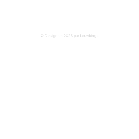
isons
ties & retours
© Design en 2026 par Leuwkings