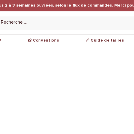
us 2 à 3 semaines ouvrées, selon le flux de commandes. Merci pou
s
📸 Conventions
📏 Guide de tailles
ions légales
Nous contacter
tions de ventes
Par mail :
contact@leuwkings.com
ique de
dentialité
Localisé en France, Lille
ments