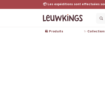
📦 Les expéditions sont effectuées so
🛍️ Produits
✨ Collection
Les produits
Ment
Vêtements
Condi
Accessoires
Polit
confi
Les collections
Paie