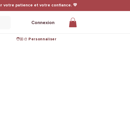
r votre patience et votre confiance. 💛
Connexion
🧑🏼‍🎨 Personnaliser
Nous suivre sur les réseaux
@leuwkings