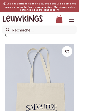
📦 Les expéditions sont effectuées sous 2 à 3 semaines
ouvrées, selon le flux de commandes. Merci pour votre
patience et votre confiance. 💛