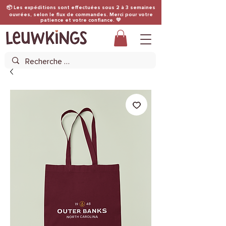
📦 Les expéditions sont effectuées sous 2 à 3 semaines
ouvrées, selon le flux de commandes. Merci pour votre
patience et votre confiance. 💛