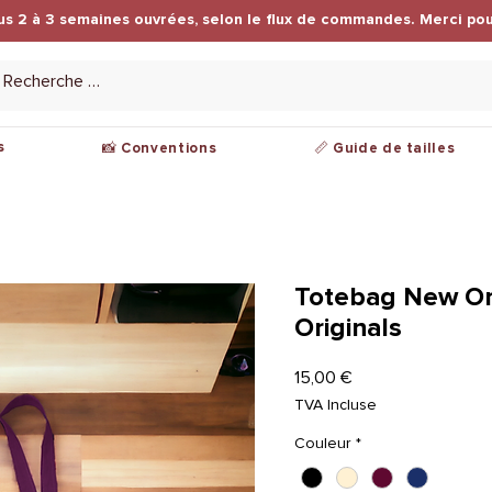
us 2 à 3 semaines ouvrées, selon le flux de commandes. Merci pou
s
📸 Conventions
📏 Guide de tailles
Totebag New Or
Originals
Prix
15,00 €
TVA Incluse
Couleur
*