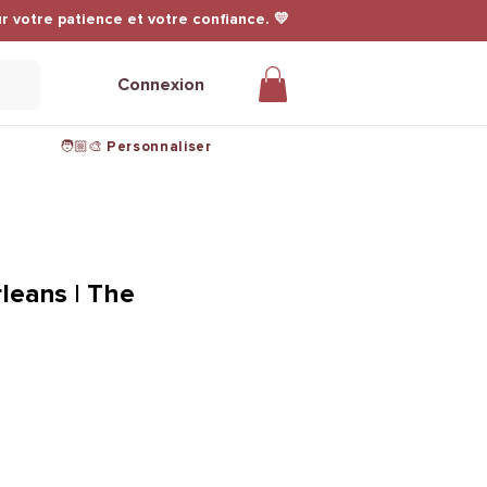
r votre patience et votre confiance. 💛
Connexion
🧑🏼‍🎨 Personnaliser
leans | The