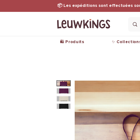
📦 Les expéditions sont effectuées so
🛍️ Produits
✨ Collection