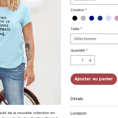
Couleur
*
Taille
*
Sélectionner
Quantité
*
Ajouter au panier
Détails
TAILLE
: Sweat-shirt col ro
Livraison
auté de la nouvelle collection en
de propreté. Coupe élégant