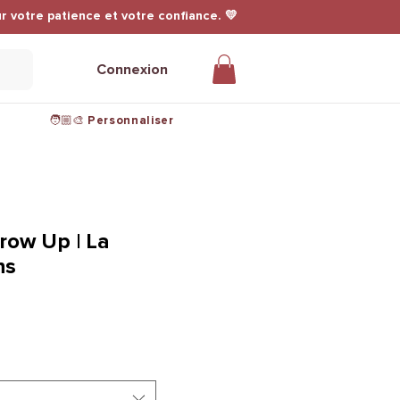
r votre patience et votre confiance. 💛
Connexion
🧑🏼‍🎨 Personnaliser
row Up | La
ns