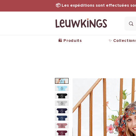
📦 Les expéditions sont effectuées so
🛍️ Produits
✨ Collection