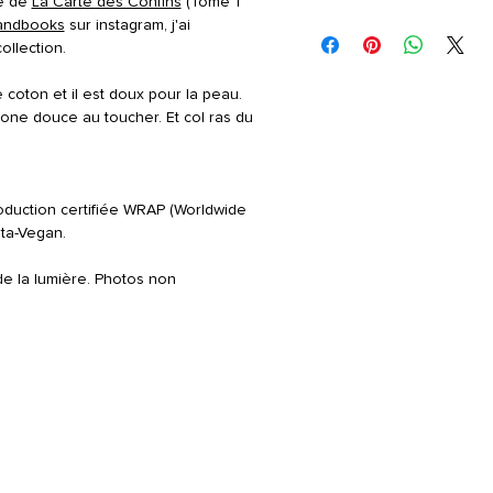
ce de
La Carte des Confins
(Tome 1
STYLE
: Encolure ronde. Co
3 à 5 semaines.
andbooks
sur instagram, j'ai
Composition
: Coton 100%
ollection.
Instructions d'entretien
: Lav
ne pas sécher à la machine,
e coton et il est doux pour la peau.
à température moyenne, net
icone douce au toucher. Et col ras du
oduction certifiée WRAP (Worldwide
ta-Vegan.
de la lumière. Photos non