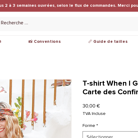
us 2 à 3 semaines ouvrées, selon le flux de commandes. Merci pou
s
📸 Conventions
📏 Guide de tailles
T-shirt When I G
Carte des Confi
Prix
30,00 €
TVA Incluse
Forme
*
Sélectionner