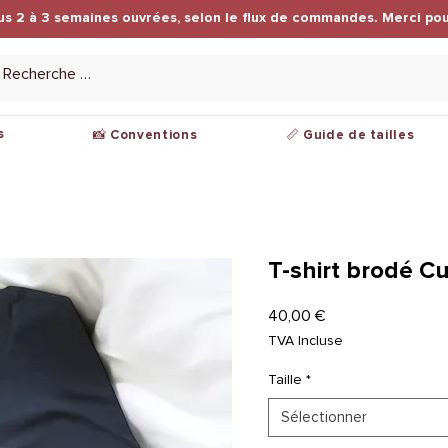
us 2 à 3 semaines ouvrées, selon le flux de commandes. Merci pou
s
📸 Conventions
📏 Guide de tailles
T-shirt brodé Cu
Prix
40,00 €
TVA Incluse
Taille
*
Sélectionner