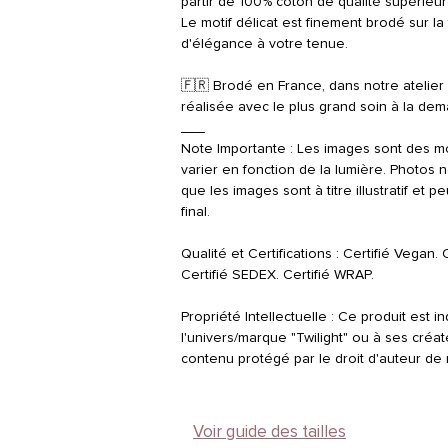
partir de 100% coton de qualité supérieure,
Le motif délicat est finement brodé sur la
d'élégance à votre tenue.
🇫🇷 Brodé en France, dans notre atelier 
réalisée avec le plus grand soin à la de
___
Note Importante : Les images sont des m
varier en fonction de la lumière. Photos n
que les images sont à titre illustratif et 
final.
Qualité et Certifications : Certifié Vegan. 
Certifié SEDEX. Certifié WRAP.
Propriété Intellectuelle : Ce produit est i
l'univers/marque "Twilight" ou à ses cré
contenu protégé par le droit d'auteur de m
Voir guide des tailles