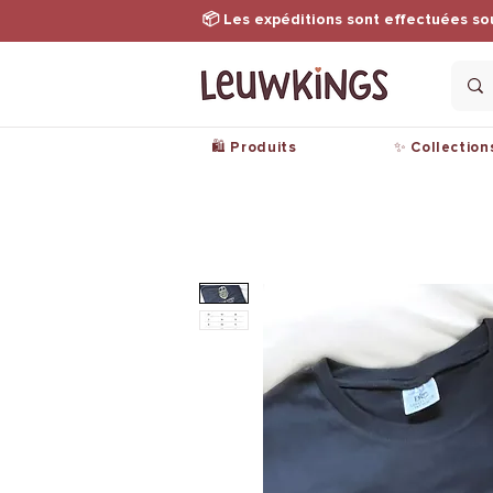
📦 Les expéditions sont effectuées so
🛍️ Produits
✨ Collection