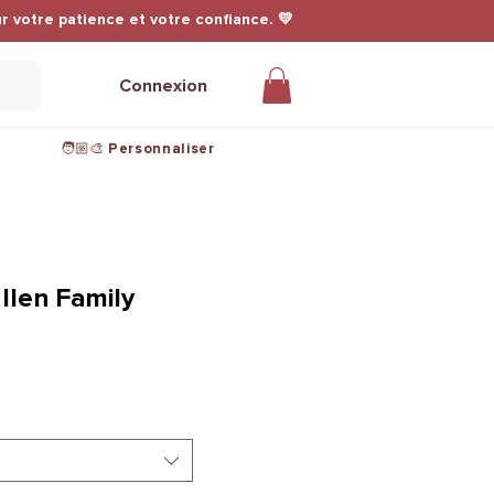
r votre patience et votre confiance. 💛
Connexion
🧑🏼‍🎨 Personnaliser
llen Family