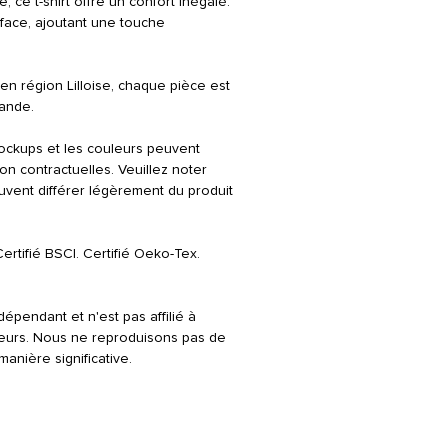
 ce t-shirt offre un confort inégalé.
 face, ajoutant une touche
en région Lilloise, chaque pièce est
mande.
ockups et les couleurs peuvent
on contractuelles. Veuillez noter
peuvent différer légèrement du produit
Certifié BSCI. Certifié Oeko-Tex.
ndépendant et n'est pas affilié à
ateurs. Nous ne reproduisons pas de
anière significative.