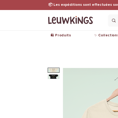
📦 Les expéditions sont effectuées so
🛍️ Produits
✨ Collection