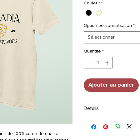
Couleur
*
Option personnalisation
*
Sélectionner
Quantité
*
Ajouter au panier
Détails
TAILLE
: Manches courtes
STYLE
: Encolure ronde
Composition
: Coton 100%
rtir de 100% coton de qualité
Instructions d'entretien
: Lav