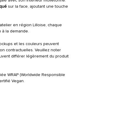
égalé avec son intérieur molletonné.
ne pas sécher à la machine,
oqué
sur la face, ajoutant une touche
à température moyenne, net
telier en région Lilloise, chaque
n à la demande.
ockups et les couleurs peuvent
on contractuelles. Veuillez noter
peuvent différer légèrement du produit
rtifiée WRAP (Worldwide Responsible
rtifié Vegan.