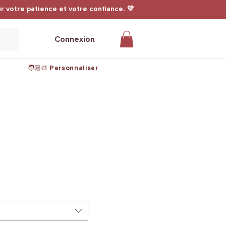
r votre patience et votre confiance. 💛
Connexion
🧑🏼‍🎨 Personnaliser
ionnel