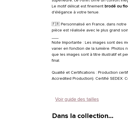
supérieure, ce t-shirt offre un confort in
Le motif délicat est finement
brodé ou fl
d'élégance à votre tenue.
🇫🇷 Personnalisé en France, dans notre a
pièce est réalisée avec le plus grand soi
___
Note Importante : Les images sont des m
varier en fonction de la lumière. Photos n
que les images sont à titre illustratif et 
final.
Qualité et Certifications : Production ce
Accredited Production). Certifié SEDEX. Ce
Voir guide des tailles
Dans la collection…