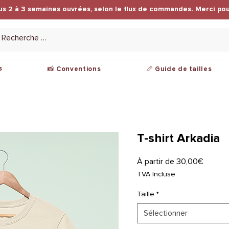
us 2 à 3 semaines ouvrées, selon le flux de commandes. Merci pou
s
📸 Conventions
📏 Guide de tailles
T-shirt Arkadia
Prix
À partir de
30,00€
promot
TVA Incluse
Taille
*
Sélectionner