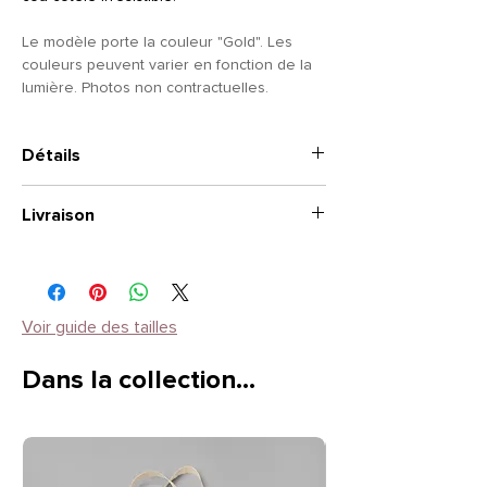
Le modèle porte la couleur "Gold". Les
couleurs peuvent varier en fonction de la
lumière. Photos non contractuelles.
Détails
TAILLE
: Manches courtes
Livraison
STYLE
: Encolure ronde
Composition
: Coton 100%
2 à 4 semaines.
Instructions d'entretien
: Laver à 40 °C. Ne
pas blanchir, ne pas sécher à la machine,
laver à l’envers, repasser à température
Voir guide des tailles
moyenne, nettoyer à sec.
Dans la collection…