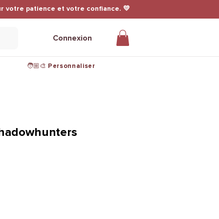
r votre patience et votre confiance. 💛
Connexion
🧑🏼‍🎨 Personnaliser
 Shadowhunters
onnel