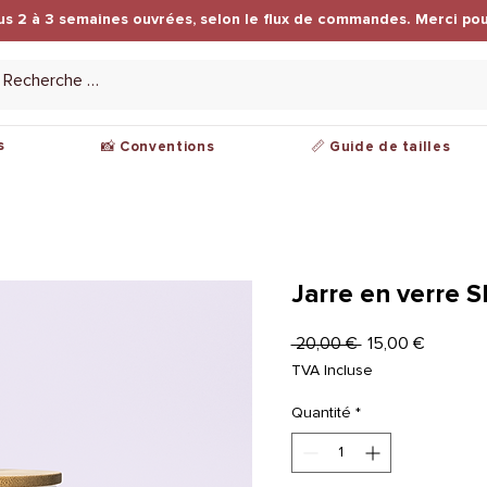
us 2 à 3 semaines ouvrées, selon le flux de commandes. Merci pou
s
📸 Conventions
📏 Guide de tailles
Jarre en verre
Prix
Prix
 20,00 € 
15,00 €
original
promoti
TVA Incluse
Quantité
*