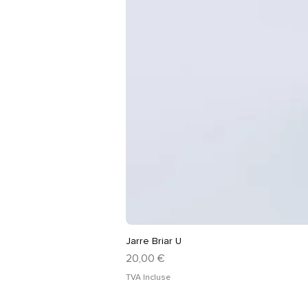
Jarre Briar U
Prix
20,00 €
TVA Incluse