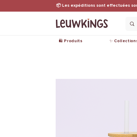
📦 Les expéditions sont effectuées so
🛍️ Produits
✨ Collection