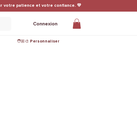
r votre patience et votre confiance. 💛
Connexion
🧑🏼‍🎨 Personnaliser