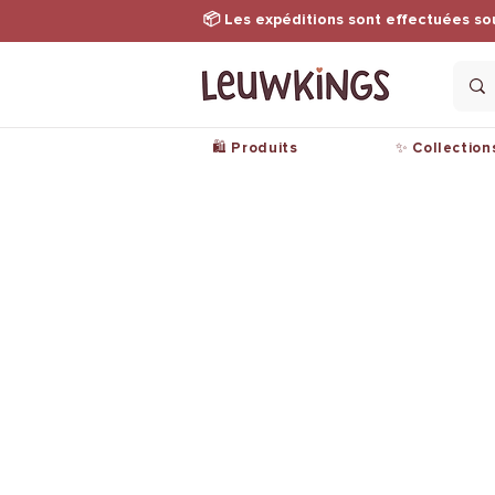
📦 Les expéditions sont effectuées so
🛍️ Produits
✨ Collection