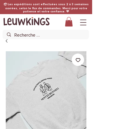
📦 Les expéditions sont effectuées sous 2 à 3 semaines
ouvrées, selon le flux de commandes. Merci pour votre
patience et votre confiance. 💛