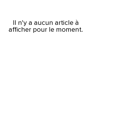
Il n'y a aucun article à
afficher pour le moment.
Les produits
Mentions légales
Vêtements
Conditions de ventes
Accessoires
Politique de confidentialité
Paiements
Les collections
Livraisons
Séries
Garanties & retours
Films
Autres
Nous contacter
Par mail :
contact@leuwkings.com