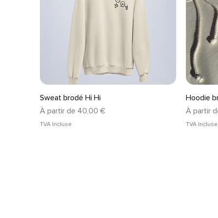
Aperçu rapide
Sweat brodé Hi Hi
Hoodie br
Prix promotionnel
Prix prom
À partir de
40,00 €
À partir 
TVA Incluse
TVA Incluse
Les produits
Ment
Vêtements
Condi
Accessoires
Polit
confi
Les collections
Paie
Séries
Livra
Films
Garan