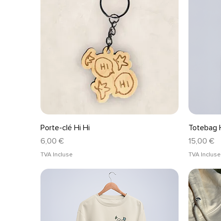
Aperçu rapide
Porte-clé Hi Hi
Totebag H
Prix
Prix
6,00 €
15,00 €
TVA Incluse
TVA Incluse