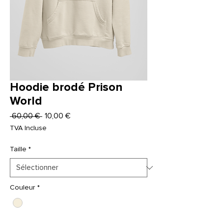
Hoodie brodé Prison
World
Prix
Prix
 60,00 € 
10,00 €
original
promotionnel
TVA Incluse
Taille
*
Couleur
*