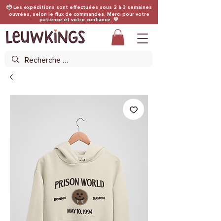
📦 Les expéditions sont effectuées sous 2 à 3 semaines
ouvrées, selon le flux de commandes. Merci pour votre
patience et votre confiance. 💛