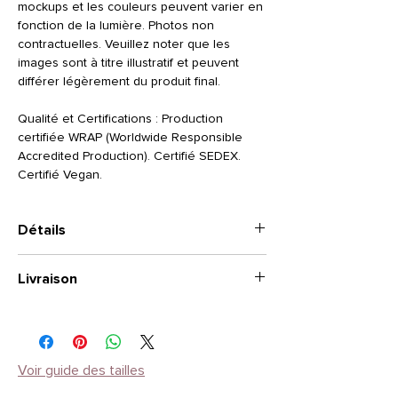
mockups et les couleurs peuvent varier en
fonction de la lumière. Photos non
contractuelles. Veuillez noter que les
images sont à titre illustratif et peuvent
différer légèrement du produit final.
Qualité et Certifications : Production
certifiée WRAP (Worldwide Responsible
Accredited Production). Certifié SEDEX.
Certifié Vegan.
Détails
TAILLE
: Hoodie. Bords de manche et bord
Livraison
inférieur côtelés. Finitions à surpiqûres
doubles. Bord de poche côtelé pour plus
2 à 4 semaines.
de confort
STYLE
: Capuche à double épaisseur de
tissu cordons de la même couleur. Coupe
Voir guide des tailles
femme et coupe homme disponibles.
Composition
: Coton 80% - Polyester 20%